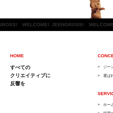
SS! WELCOME!
JEENGROSS! WELCOME!
J
HOME
CONC
すべての
ジー
クリエイティブに
選ば
反響を
SERVI
ホー