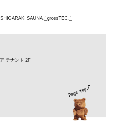
SHIGARAKI SAUNA
grossTEC
 テナント 2F