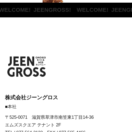
ELCOME!
JEENGROSS! WELCOME!
JEENGR
株式会社ジーングロス
■本社
〒525-0071 滋賀県草津市南笠東1丁目14-36
エムズスクエア テナント 2F