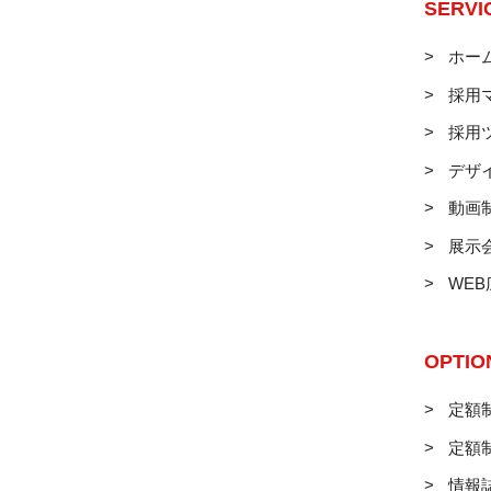
SERVI
ホー
採用
採用
デザ
動画
展示
WE
OPTIO
定額制
定額
情報