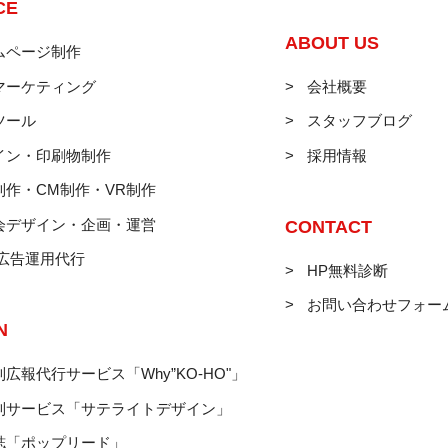
CE
ABOUT US
ムページ制作
マーケティング
会社概要
ツール
スタッフブログ
イン・印刷物制作
採用情報
制作・CM制作・VR制作
会デザイン・企画・運営
CONTACT
B広告運用代行
HP無料診断
お問い合わせフォー
N
広報代行サービス「Why”KO-HO"」
制サービス「サテライトデザイン」
誌「ポップリード」