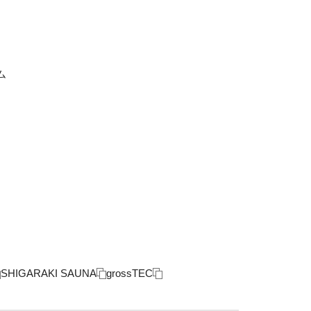
ム
SHIGARAKI SAUNA
grossTEC