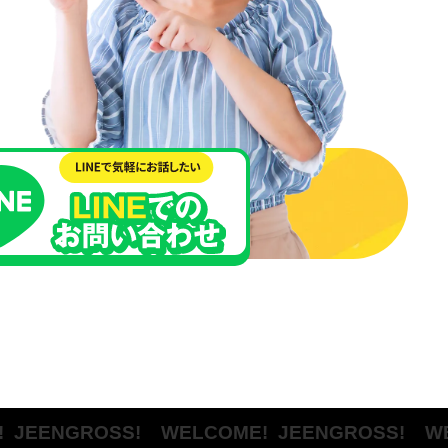
ENGROSS! WELCOME!
JEENGROSS! WELC