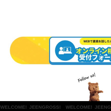
LCOME!
JEENGROSS! WELCOME!
JEENGRO