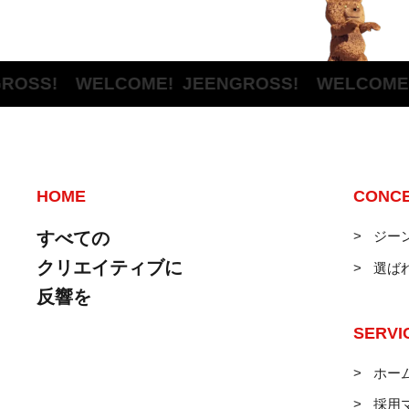
SS! WELCOME!
JEENGROSS! WELCOME!
JE
HOME
CONC
すべての
ジー
クリエイティブに
選ば
反響を
SERVI
ホー
採用