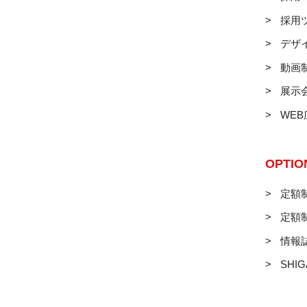
採用
デザ
動画
展示
WE
OPTIO
定額制
定額
情報
SHIG