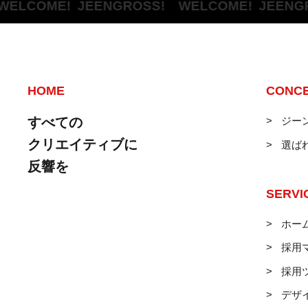
LCOME!
JEENGROSS! WELCOME!
JEENGRO
HOME
CONC
すべての
ジー
クリエイティブに
選ば
反響を
SERVI
ホー
採用
採用
デザ