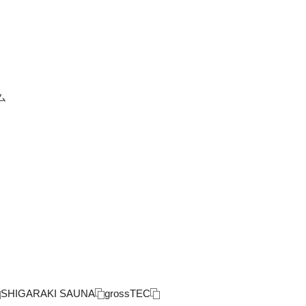
ム
SHIGARAKI SAUNA
grossTEC