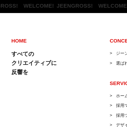
SS! WELCOME!
JEENGROSS! WELCOME!
JE
HOME
CONC
すべての
ジー
クリエイティブに
選ば
反響を
SERVI
ホー
採用
採用
デザ