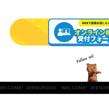
OME!
JEENGROSS! WELCOME!
JEENGROSS