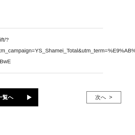
ft/?
utm_campaign=YS_Shamei_Total&utm_term=%E9%AB
_BwE
一覧へ
次へ