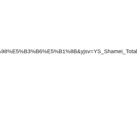
%98%E5%B3%B6%E5%B1%8B&yjsv=YS_Shamei_Total&