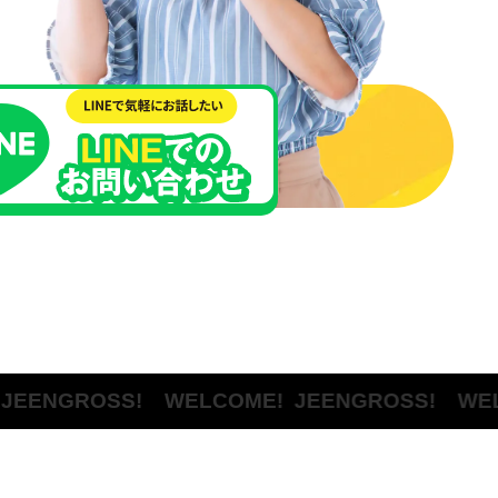
GROSS! WELCOME!
JEENGROSS! WELCOM