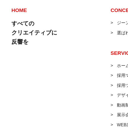
HOME
CONC
すべての
ジー
クリエイティブに
選ば
反響を
SERVI
ホー
採用
採用
デザ
動画
展示
WE