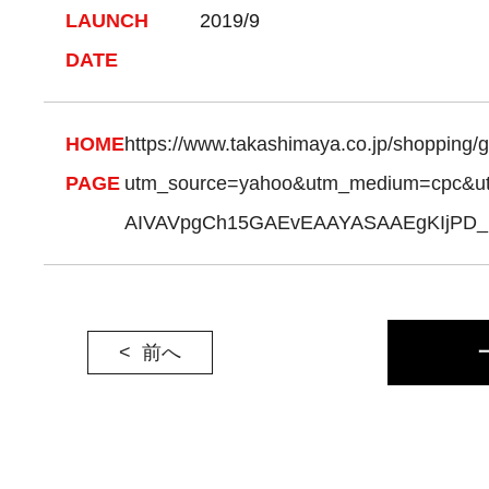
LAUNCH
2019/9
DATE
HOME
https://www.takashimaya.co.jp/shopping/gi
PAGE
utm_source=yahoo&utm_medium=cpc&
AIVAVpgCh15GAEvEAAYASAAEgKIjPD
前へ