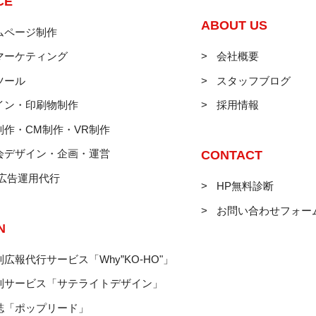
CE
ABOUT US
ムページ制作
マーケティング
会社概要
ツール
スタッフブログ
イン・印刷物制作
採用情報
制作・CM制作・VR制作
会デザイン・企画・運営
CONTACT
B広告運用代行
HP無料診断
お問い合わせフォー
N
広報代行サービス「Why”KO-HO"」
制サービス「サテライトデザイン」
誌「ポップリード」