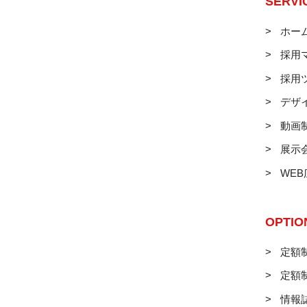
SERVI
ホー
採用
採用
デザ
動画
展示
WE
OPTIO
定額制
定額
情報