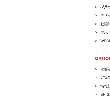
採用
デザ
動画
展示
WE
OPTIO
定額制
定額
情報
SHIG