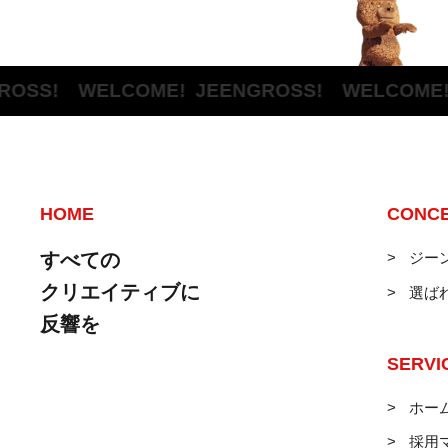
S! WELCOME!
JEENGROSS! WELCOME!
JE
HOME
CONC
すべての
ジー
クリエイティブに
選ば
反響を
SERVI
ホー
採用