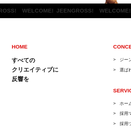
! WELCOME!
JEENGROSS! WELCOME!
JEE
HOME
CONC
すべての
ジー
クリエイティブに
選ば
反響を
SERVI
ホー
採用
採用