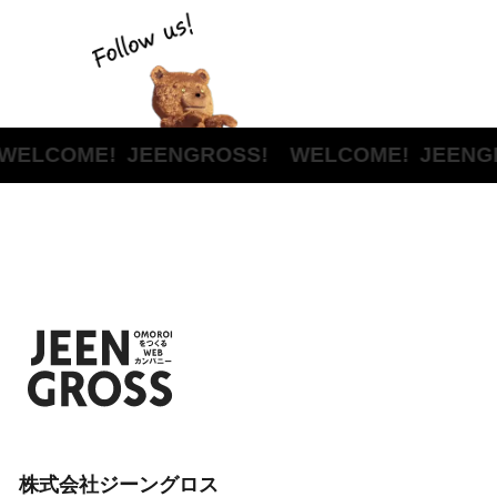
WELCOME!
JEENGROSS! WELCOME!
JEENG
株式会社ジーングロス