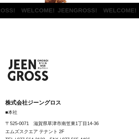
OSS! WELCOME!
JEENGROSS! WELCOME!
J
株式会社ジーングロス
■本社
〒525-0071 滋賀県草津市南笠東1丁目14-36
エムズスクエア テナント 2F